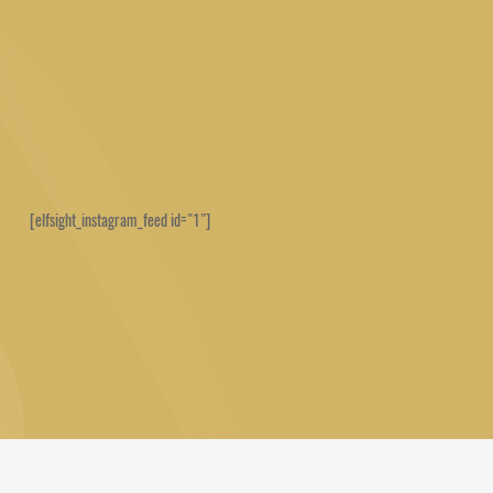
[elfsight_instagram_feed id="1"]