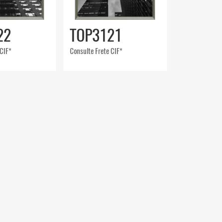
22
TOP3121
 CIF*
Consulte Frete CIF*