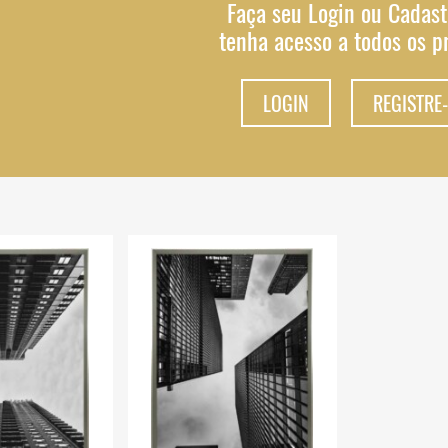
Faça seu Login ou Cadast
tenha acesso a todos os p
LOGIN
REGISTRE