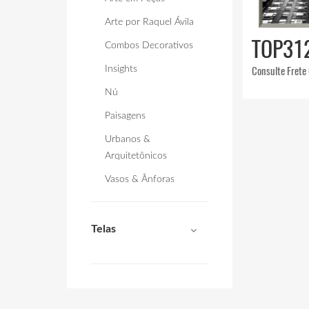
Arte por Raquel Ávila
TOP31
Combos Decorativos
Consulte Frete
Insights
Nú
Paisagens
Urbanos &
Arquitetônicos
Vasos & Ânforas
Telas