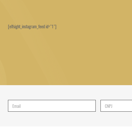
[elfsight_instagram_feed id="1"]