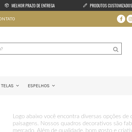
MELHOR PRAZO DE ENTREGA
PRODUTOS CUSTOMIZADO
ONTATO
TELAS
ESPELHOS
Logo abaixo você encontra diversas opções de 
paisagens. Nossos quadros decorativos são fa
mercado. Além de qualidade, bom gosto e criat