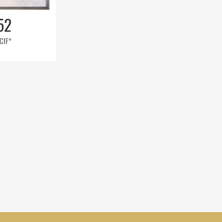
52
 CIF*