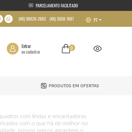
S
PARCELAMENTO FACILITADO
(48) 98820-2883 (48) 3658-7687
Entrar
0
ou cadastrar
Usuário ou E-mail
Senha
PRODUTOS EM OFERTAS
Lembrar-me
quadros com lindas e encantadoras
bricados com o que há de melhor no
Perdeu sua senha?
Registre-se
ividade, nossos preços garantem o