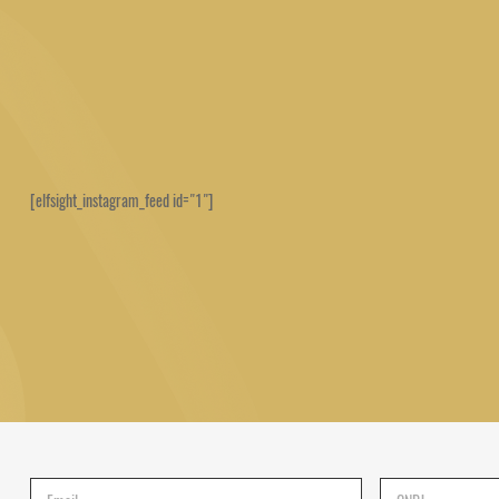
[elfsight_instagram_feed id="1"]