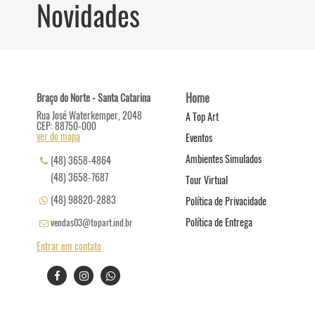
Novidades
Home
Braço do Norte - Santa Catarina
Rua José Waterkemper, 2048
A Top Art
CEP: 88750-000
ver do mapa
Eventos
Ambientes Simulados
(48) 3658-4864
(48) 3658-7687
Tour Virtual
(48) 98820-2883
Política de Privacidade
Política de Entrega
vendas03@topart.ind.br
Entrar em contato