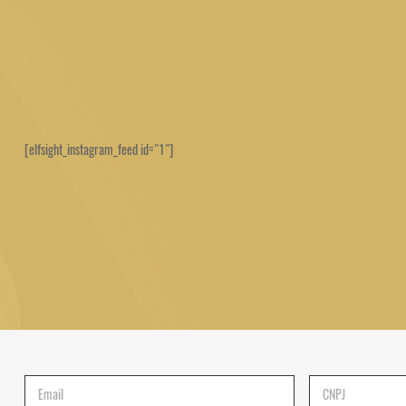
[elfsight_instagram_feed id="1"]