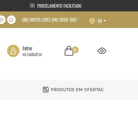
S
PARCELAMENTO FACILITADO
(48) 98820-2883 (48) 3658-7687
Entrar
0
ou cadastrar
Usuário ou E-mail
Senha
PRODUTOS EM OFERTAS
Lembrar-me
Perdeu sua senha?
Registre-se