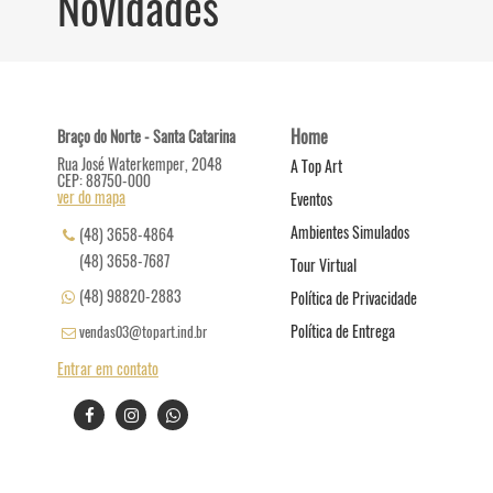
Novidades
Home
Braço do Norte - Santa Catarina
Rua José Waterkemper, 2048
A Top Art
CEP: 88750-000
ver do mapa
Eventos
Ambientes Simulados
(48) 3658-4864
(48) 3658-7687
Tour Virtual
(48) 98820-2883
Política de Privacidade
Política de Entrega
vendas03@topart.ind.br
Entrar em contato